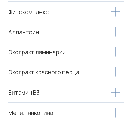
г. Москва, ул. Угрешская, дом 2, корпус 1
ООО «Айкон Пакеджинг»
ОГРПН: 1167746718754
ИНН 7723462659
Каталог
Покупателям
Все товары
О бренде
Для лица
Где купить
Политика
Для тела
конфиденциальности
Для волос
Контакты
+7 495 784 82 09